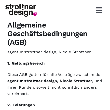
Skip
to
Togg
content
Navi
Allgemeine
Start
Geschäftsbedingungen
(AGB)
Leistungen
agentur strottner design, Nicole Strottner
Agentur
1. Geltungsbereich
Aktuelles
Diese AGB gelten für alle Verträge zwischen der
agentur strottner design, Nicole Strottner,
und
ihren Kunden, soweit nicht schriftlich anders
Projekte
vereinbart.
2. Leistungen
Kontakt